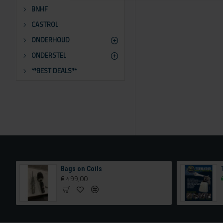
BNHF
CASTROL
ONDERHOUD
ONDERSTEL
**BEST DEALS**
TA Technix airride met extra verstelling achterzijde
Bags on Coils
€ 499,00