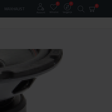
0
0
0
MAXHAUST
Whislist
Vergelijk
Account