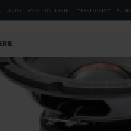
D
ACCU'S
BNHF
ONDERSTEL
**BEST DEALS**
AUDIO
ERIE