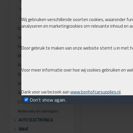
SS serie
Tweeters
VO Serie
Wij gebruiken verschillende soorten cookies, waaronder func
analyseren en marketingcookies om relevante inhoud en ad
ESX Audio
Hoeden plank stof
Pioneer
Door gebruik te maken van onze website stemt u in met he
Morel
Rockford Fosgate
Voor meer informatie over hoe wij cookies gebruiken en we
Demping
Inbouw Panelen
Dank voor uw bezoek aan
www.bonhofcarsupplies.nl
.
Speaker ringen
Don't show again.
Car to iso verlopen
Antennes en verlopen
AUTO ELECTRONICA
BNHF