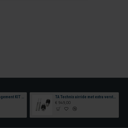
BNHF EDITION 1 management KIT tank & Compressor configurator
TA Technix airride met extra verstelling achterzijde
€ 949,00