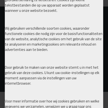
tekstbestanden die op uw apparaat worden geplaatst
wanneer u onze website bezoekt.
Wij gebruiken verschillende soorten cookies, waaronder
functionele cookies die nodig zijn voor de basisfunctionaliteiten
van de website, analytische cookies om het gebruik van de site
te analyseren en marketingcookies om relevante inhoud en
advertenties aan te bieden.
Door gebruik te maken van onze website stemt u in met het
Tornado Cleaning tool
BNHF EDITION 1 management KIT tank & Compressor configurator
gebruik van deze cookies. U kunt uw cookie-instellingen op elk
€ 95,00
€ 1.299,00
€
€ 115,00
moment aanpassen via de instellingen van uw
internetbrowser.
Voor meer informatie over hoe wij cookies gebruiken en welke
INFORMATIE
gegevens we verzamelen, verwijzen we u graag naar ons