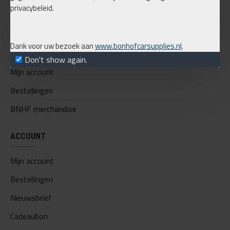
privacybeleid.
Over ons
Verzending
Dank voor uw bezoek aan
www.bonhofcarsupplies.nl
.
Privacy
Don't show again.
Mijn account
Bestellingen
BNHF merchandise
ACCOUNT
Mijn account
Bestellingen
Nieuwsbrief
Cadeaubon