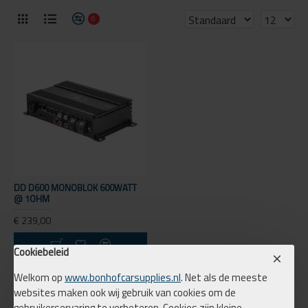
0
DD D600 MONOBLOK 600WATT
@ 1OHM
€ 239,00
Cookiebeleid
Koop nu
Welkom op
www.bonhofcarsupplies.nl
. Net als de meeste
websites maken ook wij gebruik van cookies om de
You have reached the end of the list.
gebruikerservaring te verbeteren. Cookies zijn kleine