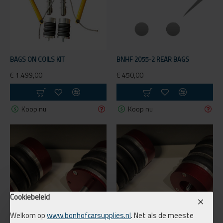
BAGS ON COILS KIT
BNHF 2055-2 REAR BAGS
€ 1.499,00
€ 450,00
Koop nu
Koop nu
Cookiebeleid
Welkom op
www.bonhofcarsupplies.nl
. Net als de meeste