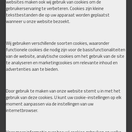
websites maken ook wij gebruik van cookies om de
BNHF BUDGET REAR BAG KIT 2
BNHF BUDGET REAR BAG KIT 3
gebruikerservaring te verbeteren. Cookies zijn kleine
KAMERS
KAMERS
tekstbestanden die op uw apparaat worden geplaatst
€ 647,35
€ 665,50
wanneer u onze website bezoekt.
Koop nu
Koop nu
Wij gebruiken verschillende soorten cookies, waaronder
functionele cookies die nodig zijn voor de basisfunctionaliteiten
van de website, analytische cookies om het gebruik van de site
te analyseren en marketingcookies om relevante inhoud en
advertenties aan te bieden.
Door gebruik te maken van onze website stemt u in met het
gebruik van deze cookies. U kunt uw cookie-instellingen op elk
moment aanpassen via de instellingen van uw
BNHF KONI TYPE 4 FRONT ONLY
BNHF KONI 2085 SPORT GOLF
internetbrowser.
MK4 BORA
€ 1.199,00
€ 2.199,00