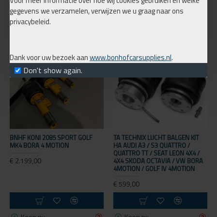
Voor meer informatie over hoe wij cookies gebruiken en welke
gegevens we verzamelen, verwijzen we u graag naar ons
Koop nu
Koop nu
privacybeleid.
Dank voor uw bezoek aan
www.bonhofcarsupplies.nl
.
Don't show again.
BNHF KONI 2085 SPORT GOLF
TA TECHNIX LUCHT BALGEN KIT
MK4 BORA 4 MOTION
HA AUDI A3 / S3 QUATTRO /
QUATTRO TT / SEAT LEON 4X4 /
€ 2.199,00
4X4 SKODA OCTAVIA / VW BORA
4MOTION / GOLF IV 4MOTION
€ 599,00
Koop nu
Koop nu