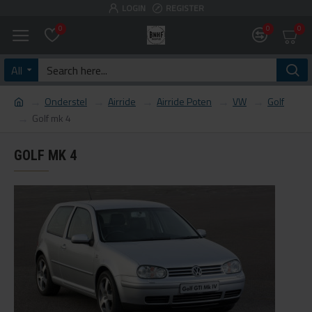
LOGIN
REGISTER
0
0
0
All
Onderstel
Airride
Airride Poten
VW
Golf
Golf mk 4
GOLF MK 4