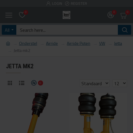
LOGIN
REGISTER
0
0
0
All
Onderstel
Airride
Airride Poten
VW
Jetta
Jetta mk2
JETTA MK2
0