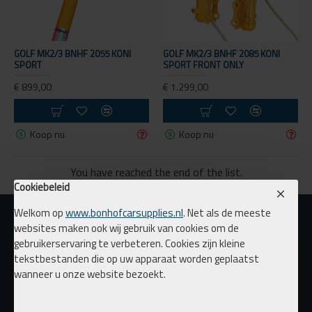
GOLF MK2/3 BNHF 2055 KONI
GOLF MK2/3 BNHF 2085 KONI
SPORT
SPORT FRONT ONLY
€ 899,00
€ 1.299,00
Koop nu
Koop nu
You have reached the end of the list.
Cookiebeleid
Welkom op
www.bonhofcarsupplies.nl
. Net als de meeste
websites maken ook wij gebruik van cookies om de
gebruikerservaring te verbeteren. Cookies zijn kleine
tekstbestanden die op uw apparaat worden geplaatst
wanneer u onze website bezoekt.