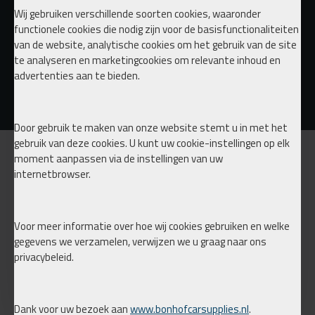
Wij gebruiken verschillende soorten cookies, waaronder
functionele cookies die nodig zijn voor de basisfunctionaliteiten
van de website, analytische cookies om het gebruik van de site
te analyseren en marketingcookies om relevante inhoud en
Bags on Coils
Tornado Cleaning tool
advertenties aan te bieden.
€ 499,00
€ 95,00
€ 115,00
Door gebruik te maken van onze website stemt u in met het
gebruik van deze cookies. U kunt uw cookie-instellingen op elk
moment aanpassen via de instellingen van uw
INFORMATIE
internetbrowser.
Over ons
Verzending
Voor meer informatie over hoe wij cookies gebruiken en welke
gegevens we verzamelen, verwijzen we u graag naar ons
Privacy
privacybeleid.
Mijn account
Bestellingen
Dank voor uw bezoek aan
www.bonhofcarsupplies.nl
.