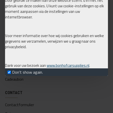
Door gebruik te maken van onze website stemt u in met het
gebruik van deze cookies. U kunt uw cookie-instellingen op elk
Mijn account
moment aanpassen via de instellingen van uw
internetbrowser.
Bestellingen
BNHF merchandise
Voor meer informatie over hoe wij cookies gebruiken en welke
ACCOUNT
gegevens we verzamelen, verwijzen we u graag naar ons
privacybeleid.
Mijn account
Bestellingen
Dank voor uw bezoek aan
www.bonhofcarsupplies.nl
.
Nieuwsbrief
Don't show again.
Cadeaubon
CONTACT
Contactformulier