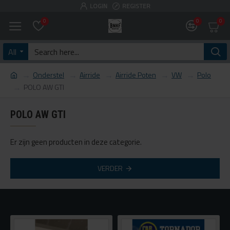
LOGIN
REGISTER
0
0
0
All
Onderstel
Airride
Airride Poten
VW
Polo
POLO AW GTI
POLO AW GTI
Er zijn geen producten in deze categorie.
VERDER