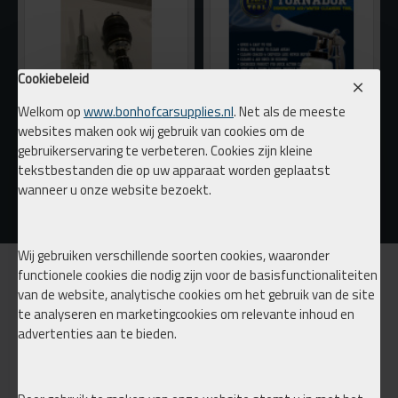
Cookiebeleid
Welkom op
www.bonhofcarsupplies.nl
. Net als de meeste
websites maken ook wij gebruik van cookies om de
gebruikerservaring te verbeteren. Cookies zijn kleine
Bags on Coils
Tornado Cleaning tool
tekstbestanden die op uw apparaat worden geplaatst
€ 499,00
€ 95,00
€ 115,00
wanneer u onze website bezoekt.
Wij gebruiken verschillende soorten cookies, waaronder
functionele cookies die nodig zijn voor de basisfunctionaliteiten
INFORMATIE
van de website, analytische cookies om het gebruik van de site
te analyseren en marketingcookies om relevante inhoud en
Over ons
advertenties aan te bieden.
Verzending
Privacy