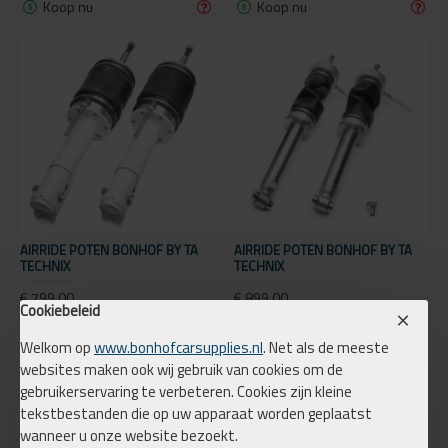
Koop nu
Koop nu
AIRRIDE POTEN BONHOF BY TA
AIRRIDE POTEN BONHOF BY TA
TECHNIX
TECHNIX
€ 799,00
€ 899,00
Cookiebeleid
Welkom op
www.bonhofcarsupplies.nl
. Net als de meeste
Koop nu
Koop nu
websites maken ook wij gebruik van cookies om de
gebruikerservaring te verbeteren. Cookies zijn kleine
tekstbestanden die op uw apparaat worden geplaatst
wanneer u onze website bezoekt.