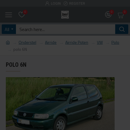
LOGIN
REGISTER
0
0
0
All
Onderstel
Airride
Airride Poten
VW
Polo
polo 6N
POLO 6N