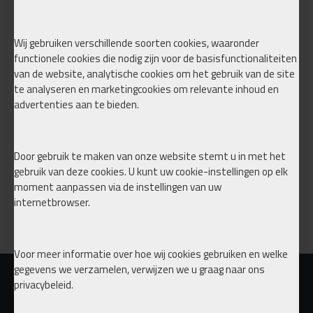
Wij gebruiken verschillende soorten cookies, waaronder
functionele cookies die nodig zijn voor de basisfunctionaliteiten
van de website, analytische cookies om het gebruik van de site
te analyseren en marketingcookies om relevante inhoud en
advertenties aan te bieden.
BNHF POLO 6N 6N2 GOLF MK1
TA TECHNIX POTEN BONHOF BY
TA TECHNIX
€ 899,00
€ 1.299,00
Door gebruik te maken van onze website stemt u in met het
gebruik van deze cookies. U kunt uw cookie-instellingen op elk
moment aanpassen via de instellingen van uw
Koop nu
Koop nu
internetbrowser.
You have reached the end of the list.
Voor meer informatie over hoe wij cookies gebruiken en welke
gegevens we verzamelen, verwijzen we u graag naar ons
privacybeleid.