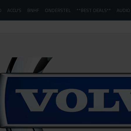
D
ACCU'S
BNHF
ONDERSTEL
**BEST DEALS**
AUDIO