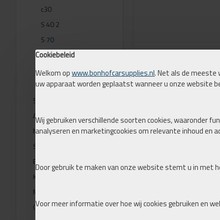
c30
S 40 2
S 70
Cookiebeleid
V 70 1
V50
Welkom op
www.bonhofcarsupplies.nl
. Net als de meeste 
uw apparaat worden geplaatst wanneer u onze website b
VW
Solenoïdes
ACCUAIR
Wij gebruiken verschillende soorten cookies, waaronder func
analyseren en marketingcookies om relevante inhoud en ad
Manometers
Slang 1/4 3/8 & 6/8/10 millimeter
Balgen
Door gebruik te maken van onze website stemt u in met he
Koppelstangen
Messing koppelingen
Voor meer informatie over hoe wij cookies gebruiken en we
Gevlochtenleiding