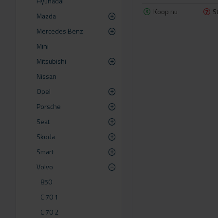
Hyunadai
Koop nu
S
Mazda
Mercedes Benz
Mini
Mitsubishi
Nissan
Opel
Porsche
Seat
Skoda
Smart
Volvo
850
C 70 1
C 70 2