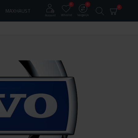
0
0
0
MAXHAUST
Whislist
Vergelijk
Account