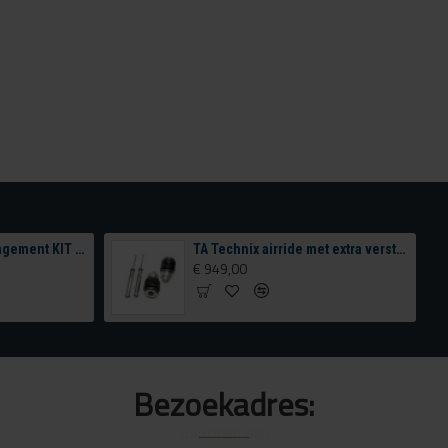
BNHF EDITION 1 management KIT tank & Compressor configurator
 1.299,00
€ 949,00
Bezoekadres: