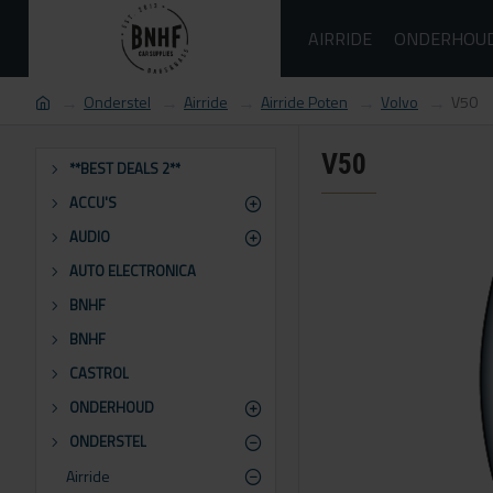
AIRRIDE
ONDERHOU
Onderstel
Airride
Airride Poten
Volvo
V50
V50
**BEST DEALS 2**
ACCU'S
AUDIO
AUTO ELECTRONICA
BNHF
BNHF
CASTROL
ONDERHOUD
ONDERSTEL
Airride