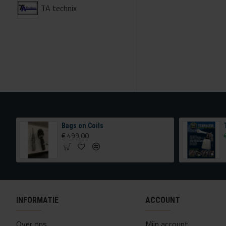
TA technix
TA Technix airride met extra verstelling achterzijde
Bags on Coils
€ 499,00
INFORMATIE
ACCOUNT
Over ons
Mijn account