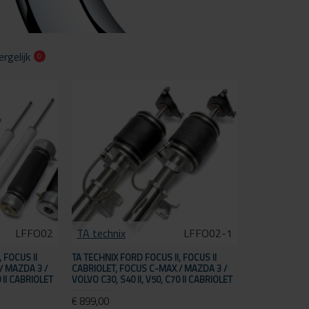
rgelijk
0
LFFO02
TA technix
LFFO02-1
 FOCUS II
TA TECHNIX FORD FOCUS II, FOCUS II
/ MAZDA 3 /
CABRIOLET, FOCUS C-MAX / MAZDA 3 /
0 II CABRIOLET
VOLVO C30, S40 II, V50, C70 II CABRIOLET
€ 899,00