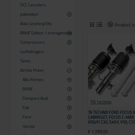
DCC Cancelers
pakketten
Auto Leveling Kits
Product ve
BNHF Edition 1 management
Compressors
Luchtdrogers
Tanks
Airride Poten
Alfa Romeo
BMW
Dempers Audi
TA technix
Fiat
TA TECHNIX FORD FOCUS II,
Ford
CABRIOLET, FOCUS C-MAX 
VOLVO C30, S40 II, V50, C7
Honda
€ 1.399,00