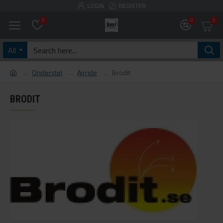
LOGIN
REGISTER
0
0
0
All
Onderstel
Airride
Brodit
BRODIT