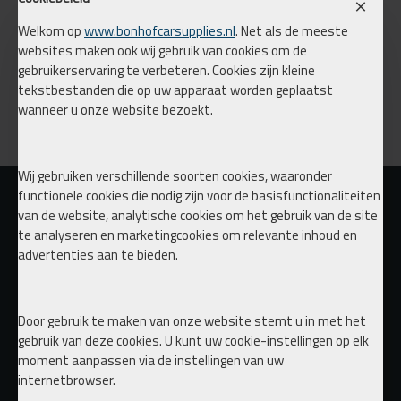
BRODIT MOVECLIP
€ 20,95
Welkom op
www.bonhofcarsupplies.nl
. Net als de meeste
websites maken ook wij gebruik van cookies om de
gebruikerservaring te verbeteren. Cookies zijn kleine
tekstbestanden die op uw apparaat worden geplaatst
Koop nu
wanneer u onze website bezoekt.
You have reached the end of the list.
Wij gebruiken verschillende soorten cookies, waaronder
functionele cookies die nodig zijn voor de basisfunctionaliteiten
van de website, analytische cookies om het gebruik van de site
te analyseren en marketingcookies om relevante inhoud en
advertenties aan te bieden.
Door gebruik te maken van onze website stemt u in met het
gebruik van deze cookies. U kunt uw cookie-instellingen op elk
moment aanpassen via de instellingen van uw
internetbrowser.
Tornado Cleaning tool
Bags on Coils