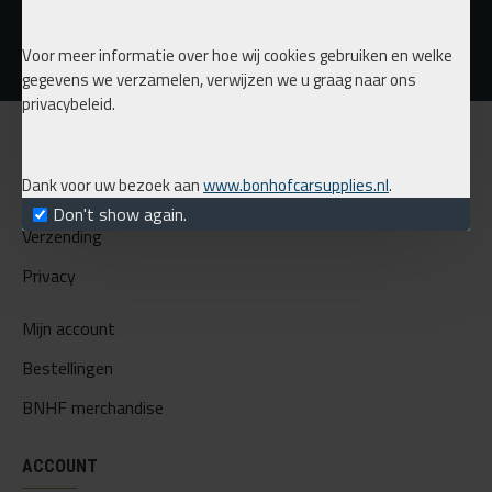
€ 95,00
€ 499,00
€ 115,00
Voor meer informatie over hoe wij cookies gebruiken en welke
gegevens we verzamelen, verwijzen we u graag naar ons
privacybeleid.
INFORMATIE
Dank voor uw bezoek aan
www.bonhofcarsupplies.nl
.
Over ons
Don't show again.
Verzending
Privacy
Mijn account
Bestellingen
BNHF merchandise
ACCOUNT