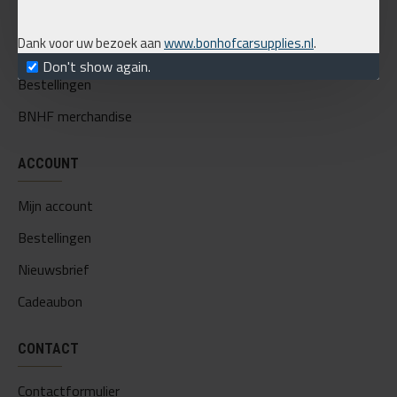
Privacy
Dank voor uw bezoek aan
www.bonhofcarsupplies.nl
.
Mijn account
Don't show again.
Bestellingen
BNHF merchandise
ACCOUNT
Mijn account
Bestellingen
Nieuwsbrief
Cadeaubon
CONTACT
Contactformulier