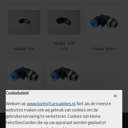
Haaks 3/8
Haaks 1/4
1/4
Haaks 6mm
Cookiebeleid
Haaks 8mm
Haaks 10mm
Welkom op
www.bonhofcarsupplies.nl
. Net als de meeste
websites maken ook wij gebruik van cookies om de
gebruikerservaring te verbeteren. Cookies zijn kleine
tekstbestanden die op uw apparaat worden geplaatst