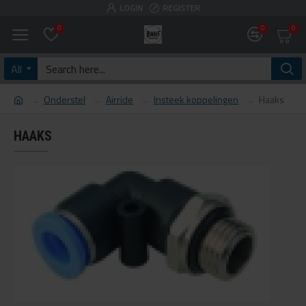
LOGIN
REGISTER
0
0
0
All
Onderstel
Airride
Insteek koppelingen
Haaks
HAAKS