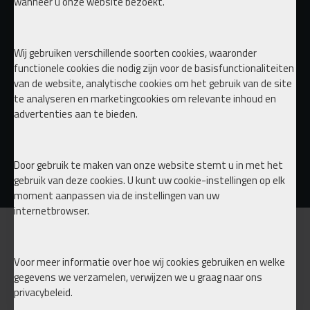
wanneer u onze website bezoekt.
Wij gebruiken verschillende soorten cookies, waaronder
functionele cookies die nodig zijn voor de basisfunctionaliteiten
van de website, analytische cookies om het gebruik van de site
te analyseren en marketingcookies om relevante inhoud en
advertenties aan te bieden.
Bags on Coils
BNHF EDITION 1 management KIT tank & Compressor configurator
€ 499,00
€ 1.299,00
Door gebruik te maken van onze website stemt u in met het
gebruik van deze cookies. U kunt uw cookie-instellingen op elk
moment aanpassen via de instellingen van uw
internetbrowser.
INFORMATIE
Voor meer informatie over hoe wij cookies gebruiken en welke
Over ons
gegevens we verzamelen, verwijzen we u graag naar ons
privacybeleid.
Verzending