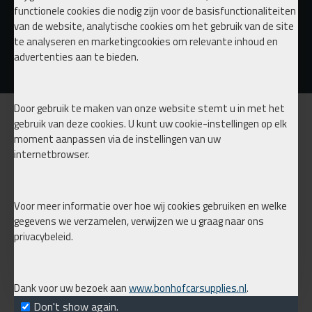
functionele cookies die nodig zijn voor de basisfunctionaliteiten
van de website, analytische cookies om het gebruik van de site
t KIT tank & Compressor configurator
Tornado Cleaning tool
TA Technix airride met extra verstelling achterzijde
te analyseren en marketingcookies om relevante inhoud en
€ 95,00
€ 949,00
€ 115,00
advertenties aan te bieden.
Door gebruik te maken van onze website stemt u in met het
INFORMATIE
gebruik van deze cookies. U kunt uw cookie-instellingen op elk
moment aanpassen via de instellingen van uw
Over ons
internetbrowser.
Verzending
Privacy
Voor meer informatie over hoe wij cookies gebruiken en welke
gegevens we verzamelen, verwijzen we u graag naar ons
privacybeleid.
Mijn account
Bestellingen
BNHF merchandise
Dank voor uw bezoek aan
www.bonhofcarsupplies.nl
.
Don't show again.