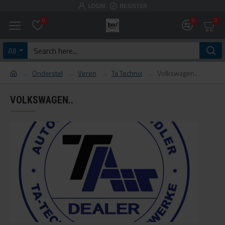
LOGIN
REGISTER
0
0
0
All
Onderstel
Veren
Ta Technix
Volkswagen..
VOLKSWAGEN..