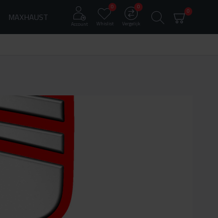
0
0
0
MAXHAUST
Whislist
Vergelijk
Account