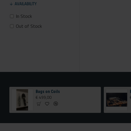
AVAILABILITY
In Stock
Out of Stock
TA Technix airride met extra verstelling achterzijde
Bags on Coils
€ 499,00