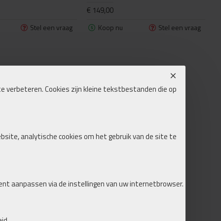
€ 149,00
Stel een vraag
Koop nu
Stel een vraag
e verbeteren. Cookies zijn kleine tekstbestanden die op
ebsite, analytische cookies om het gebruik van de site te
ent aanpassen via de instellingen van uw internetbrowser.
id.