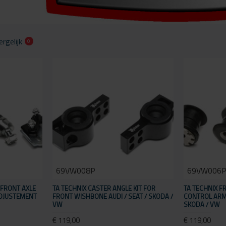
rgelijk
0
69VW008P
69VW006
T FRONT AXLE
TA TECHNIX CASTER ANGLE KIT FOR
TA TECHNIX F
ADJUSTEMENT
FRONT WISHBONE AUDI / SEAT / SKODA /
CONTROL ARM 
VW
SKODA / VW
€ 119,00
€ 119,00