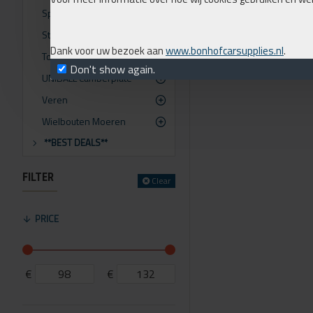
Spoorverbreders
Steekadapters
Dank voor uw bezoek aan
www.bonhofcarsupplies.nl
.
Topmounts airride
Don't show again.
UNIBALL Camberplate
Veren
Wielbouten Moeren
**BEST DEALS**
FILTER
Clear
PRICE
€
€