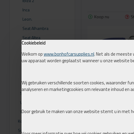
Ibiza 2
Inca
Koop nu
S
Leon.
Seat Alhambra
Seat Altea
Cookiebeleid
Seat Arosa
Welkom op
www.bonhofcarsupplies.nl
. Net als de meeste 
Seat Cordoba
uw apparaat worden geplaatst wanneer u onze website b
Toledo
Toledo 2
Wij gebruiken verschillende soorten cookies, waaronder func
Toledo 3
analyseren en marketingcookies om relevante inhoud en ad
69VW005P
Skoda
Volkswagen
TA TECHNIX TENSION STRU
/ STRUT CAMBER ADJUSTM
Door gebruik te maken van onze website stemt u in met he
Volvo
SEAT / SKODA / VW
Koni
€ 159,00
Schroefsets
Koop nu
S
Voor meer informatie over hoe wij cookies gebruiken en we