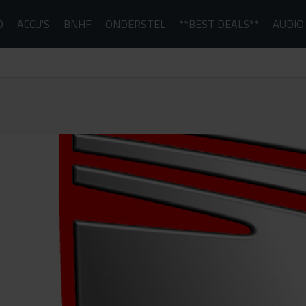
D
ACCU'S
BNHF
ONDERSTEL
**BEST DEALS**
AUDIO