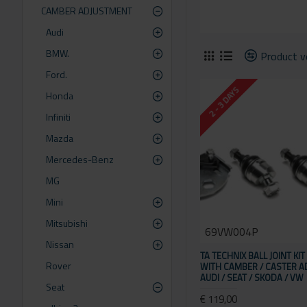
CAMBER ADJUSTMENT
Audi
BMW.
Product ve
Ford.
2 - 3 DAYS
Honda
Infiniti
Mazda
Mercedes-Benz
MG
Mini
Mitsubishi
69VW004P
Nissan
TA TECHNIX BALL JOINT KI
Rover
WITH CAMBER / CASTER 
AUDI / SEAT / SKODA / VW
Seat
€ 119,00