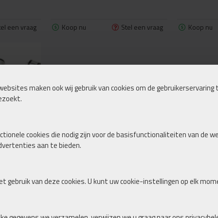
tel een vraag
Koop nu
Stel een vraag
Koop nu
websites maken ook wij gebruik van cookies om de gebruikerservaring t
ezoekt.
tionele cookies die nodig zijn voor de basisfunctionaliteiten van de w
vertenties aan te bieden.
T / PUSH ROD
ENT AUDI /
t gebruik van deze cookies. U kunt uw cookie-instellingen op elk mom
tel een vraag
lke gegevens we verzamelen, verwijzen we u graag naar ons privacybele