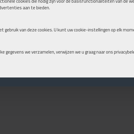
tionele cookies die nodig zijn voor de basisfunctionaliteiten van de w
vertenties aan te bieden.
t gebruik van deze cookies. U kunt uw cookie-instellingen op elk mom
lke gegevens we verzamelen, verwijzen we u graag naar ons privacybele