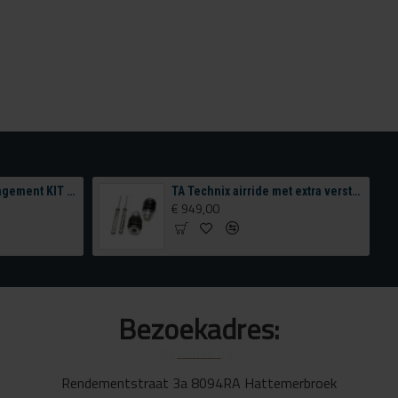
BNHF EDITION 1 management KIT tank & Compressor configurator
TA Technix airride met extra verstelling achterzijde
€ 949,00
Bezoekadres:
Rendementstraat 3a 8094RA Hattemerbroek