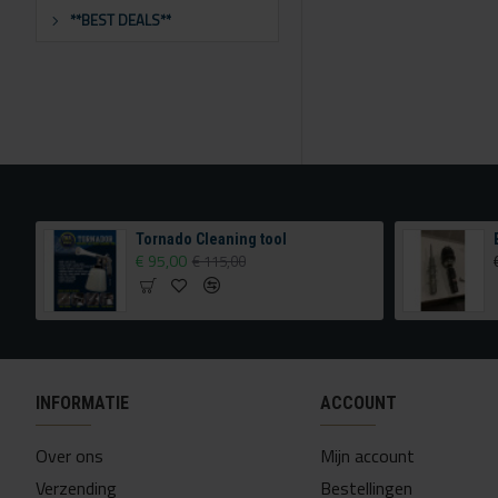
**BEST DEALS**
TA Technix airride met extra verstelling achterzijde
Tornado Cleaning tool
€ 95,00
€ 115,00
INFORMATIE
ACCOUNT
Over ons
Mijn account
Verzending
Bestellingen