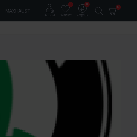
0
0
0
MAXHAUST
Whislist
Vergelijk
Account