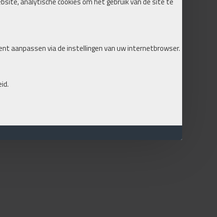
ebsite, analytische cookies om het gebruik van de site te
ent aanpassen via de instellingen van uw internetbrowser.
id.