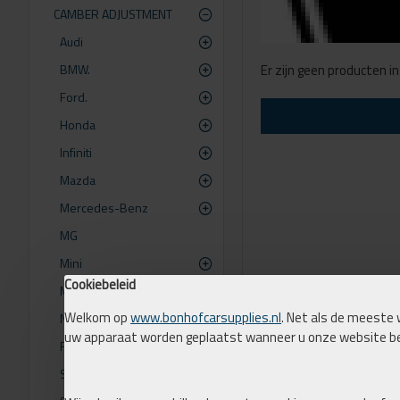
CAMBER ADJUSTMENT
Audi
BMW.
Er zijn geen producten i
Ford.
Honda
Infiniti
Mazda
Mercedes-Benz
MG
Mini
Cookiebeleid
Mitsubishi
Welkom op
www.bonhofcarsupplies.nl
. Net als de meeste 
Nissan
uw apparaat worden geplaatst wanneer u onze website b
Rover
Seat