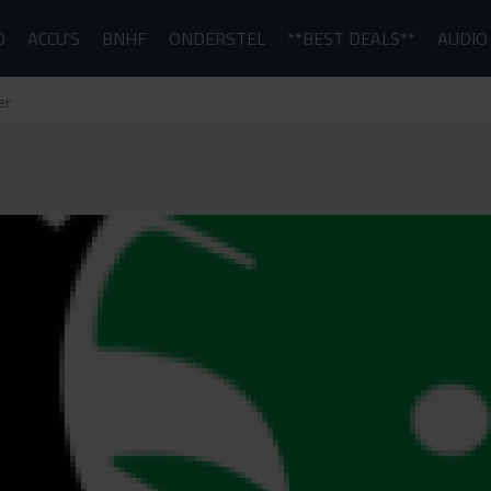
D
ACCU'S
BNHF
ONDERSTEL
**BEST DEALS**
AUDIO
er