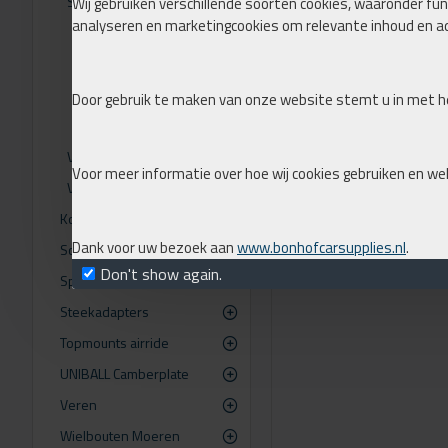
Skoda
Wij gebruiken verschillende soorten cookies, waaronder func
analyseren en marketingcookies om relevante inhoud en ad
Octavia
Roomster
Superb
Door gebruik te maken van onze website stemt u in met he
Yeti
Volkswagen
Voor meer informatie over hoe wij cookies gebruiken en we
Volvo
Koni
Dank voor uw bezoek aan
www.bonhofcarsupplies.nl
.
Schroefsets
Don't show again.
Spoorverbreders
Steekadapters
Topmounts airride
UNIBALL Camberplate
Veren
Wielbouten Moeren