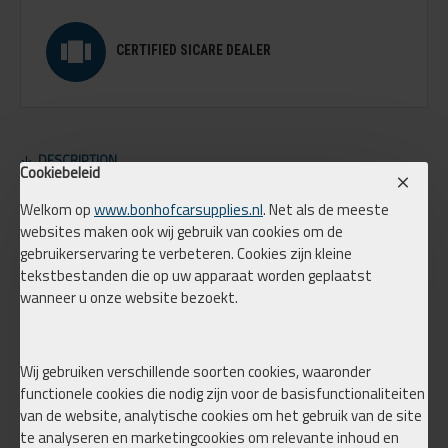
CERTIFIED SICARE DEALER
DESCRIPTION
Cookiebeleid
Airride-pakket voor Volkswagen Caddy (bouwjaar 2004 t/m
Welkom op
www.bonhofcarsupplies.nl
. Net als de meeste
2018)
websites maken ook wij gebruik van cookies om de
gebruikerservaring te verbeteren. Cookies zijn kleine
tekstbestanden die op uw apparaat worden geplaatst
Dit pakket is samengesteld op basis van de meest gekozen en
wanneer u onze website bezoekt.
bewezen configuratie voor dit onderstel.
Wij gebruiken verschillende soorten cookies, waaronder
Eventuele montage onder één van de voorstoelen is mogelijk.
functionele cookies die nodig zijn voor de basisfunctionaliteiten
van de website, analytische cookies om het gebruik van de site
te analyseren en marketingcookies om relevante inhoud en