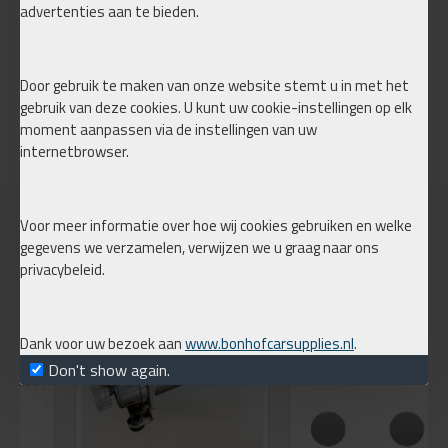
Inhoud van het pakket:
advertenties aan te bieden.
- BNHF Edition 1 managementsysteem
Door gebruik te maken van onze website stemt u in met het
gebruik van deze cookies. U kunt uw cookie-instellingen op elk
Voor een snelle en betrouwbare hoogte-instelling van jouw
moment aanpassen via de instellingen van uw
Caddy.
internetbrowser.
- Vooras:
Voor meer informatie over hoe wij cookies gebruiken en welke
PURCHASED TOGETHER
gegevens we verzamelen, verwijzen we u graag naar ons
Koni schokdempers, in eigen huis omgebouwd tot BNHF Koni
privacybeleid.
2085 Sport, met instelbare rebound.
2 - 3 DAYS
Voorzien van doorontwikkelde luchtbalgen voor een optimale
rijhoogte-range.
Dank voor uw bezoek aan
www.bonhofcarsupplies.nl
.
Don't show again.
- 10-liter aluminium luchttank